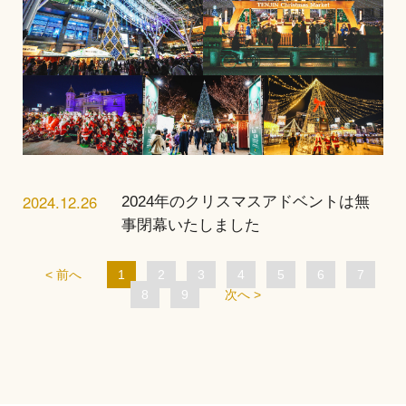
2024.12.26
2024年のクリスマスアドベントは無
事閉幕いたしました
< 前へ
1
2
3
4
5
6
7
8
9
次へ >